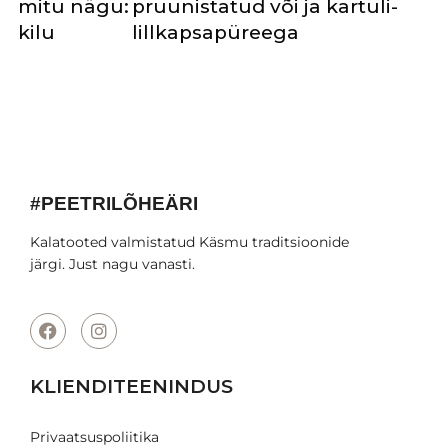
mitu nägu:
pruunistatud või ja kartuli-
kilu
lillkapsapüreega
#PEETRILÕHEÄRI
Kalatooted valmistatud Käsmu traditsioonide
järgi. Just nagu vanasti.
KLIENDITEENINDUS
Privaatsuspoliitika