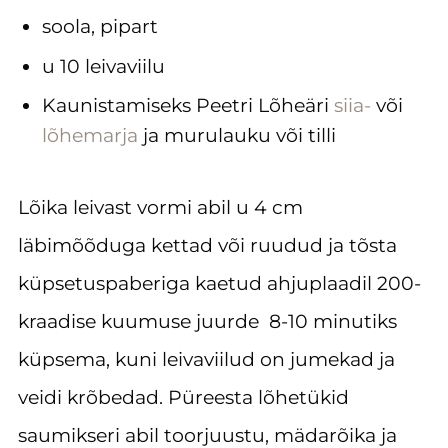
soola, pipart
u 10 leivaviilu
Kaunistamiseks Peetri Lõheäri
siia-
või
lõhemarja
ja murulauku või tilli
Lõika leivast vormi abil u 4 cm
läbimõõduga kettad või ruudud ja tõsta
küpsetuspaberiga kaetud ahjuplaadil 200-
kraadise kuumuse juurde 8-10 minutiks
küpsema, kuni leivaviilud on jumekad ja
veidi krõbedad. Püreesta lõhetükid
saumikseri abil toorjuustu, mädarõika ja