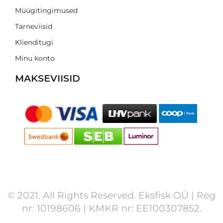
Müügitingimused
Tarneviisid
Klienditugi
Minu konto
MAKSEVIISID
© 2021. All Rights Reserved. Eksfisk OÜ | Reg
nr: 10198606 | KMKR nr: EE100307852.