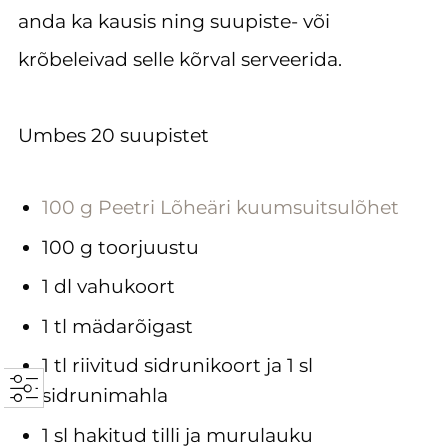
anda ka kausis ning suupiste- või
krõbeleivad selle kõrval serveerida.
Umbes 20 suupistet
100 g Peetri Lõheäri kuumsuitsulõhet
100 g toorjuustu
1 dl vahukoort
1 tl mädarõigast
1 tl riivitud sidrunikoort ja 1 sl
sidrunimahla
1 sl hakitud tilli ja murulauku