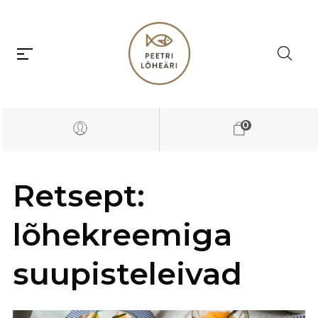
0
Retsept:
lõhekreemiga
suupisteleivad