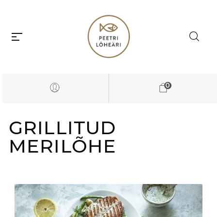
0
GRILLITUD
MERILÕHE