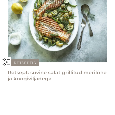
RETSEPTID
Retsept: suvine salat grillitud merilõhe
ja köögiviljadega