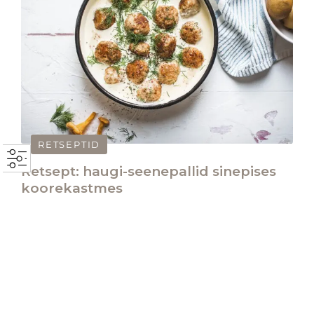
RETSEPTID
Retsept: haugi-seenepallid sinepises
koorekastmes