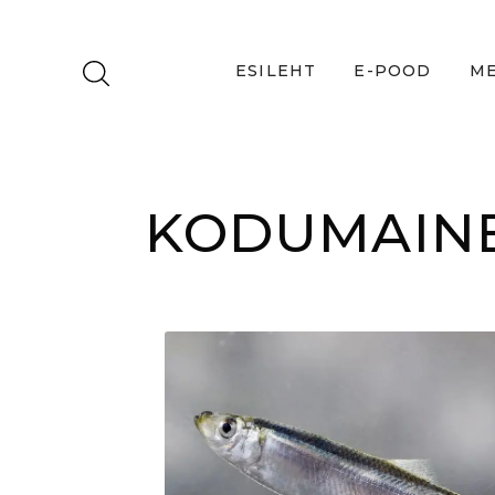
ESILEHT
E-POOD
ME
KODUMAINE