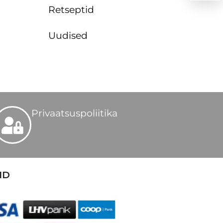
Retseptid
Uudised
Privaatsuspoliitika
ID