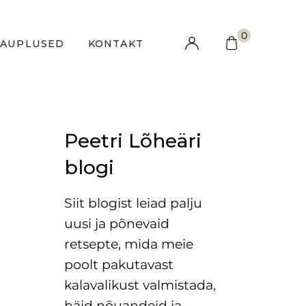
0
KAUPLUSED
KONTAKT
Peetri Lõheäri
blogi
Siit blogist leiad palju
uusi ja põnevaid
retsepte, mida meie
poolt pakutavast
kalavalikust valmistada,
häid nõuandeid ja