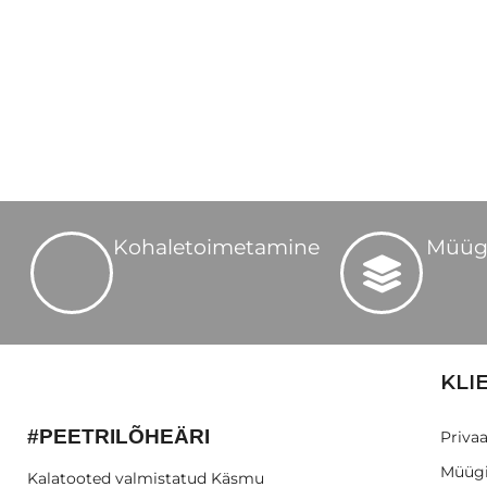
Kohaletoimetamine
Müüg
KLI
#PEETRILÕHEÄRI
Privaa
Müügi
Kalatooted valmistatud Käsmu