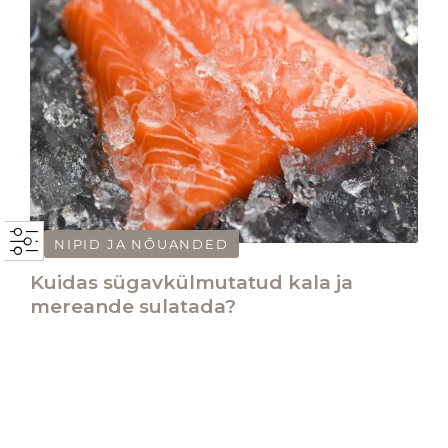
NIPID JA NÕUANDED
Kuidas sügavkülmutatud kala ja
mereande sulatada?