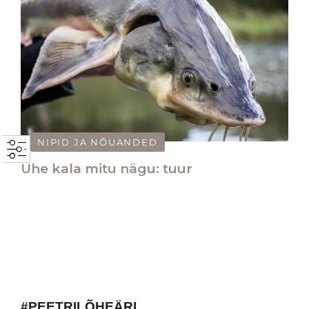
NIPID JA NÕUANDED
Ühe kala mitu nägu: tuur
#PEETRILÕHEÄRI