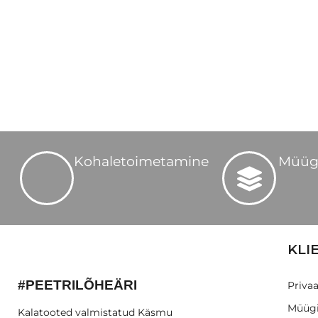
Kohaletoimetamine
Müüg
KLI
#PEETRILÕHEÄRI
Privaa
Müügi
Kalatooted valmistatud Käsmu