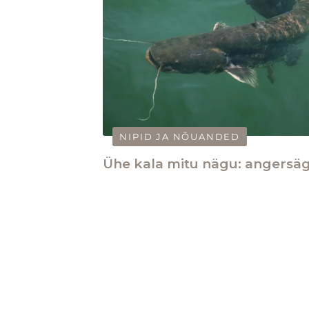
NIPID JA NÕUANDED
Ühe kala mitu nägu: angersä