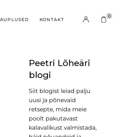
0
KAUPLUSED
KONTAKT
Peetri Lõheäri
blogi
Siit blogist leiad palju
uusi ja põnevaid
retsepte, mida meie
poolt pakutavast
kalavalikust valmistada,
häid nõuandeid ja