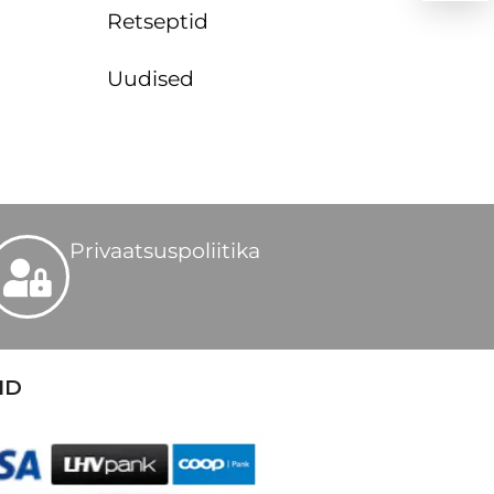
Retseptid
Uudised
Privaatsuspoliitika
ID