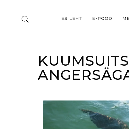
ESILEHT
E-POOD
ME
KUUMSUIT
ANGERSÄGA