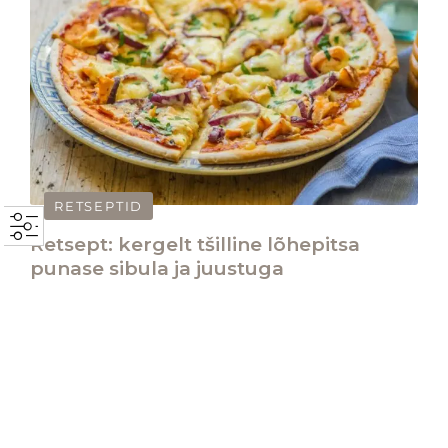
RETSEPTID
Retsept: kergelt tšilline lõhepitsa
punase sibula ja juustuga