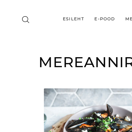
ESILEHT
E-POOD
ME
MEREANNIR