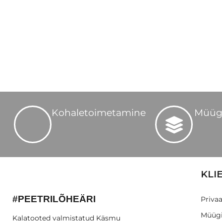
Kohaletoimetamine
Müüg
KLI
#PEETRILÕHEÄRI
Privaa
Müügi
Kalatooted valmistatud Käsmu