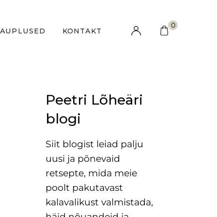
0
KAUPLUSED
KONTAKT
Peetri Lõheäri
blogi
Siit blogist leiad palju
uusi ja põnevaid
retsepte, mida meie
poolt pakutavast
kalavalikust valmistada,
häid nõuandeid ja