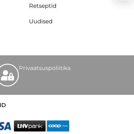
Retseptid
Uudised
Privaatsuspoliitika
ID