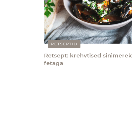
RETSEPTID
Retsept: krehvtised sinimere
fetaga