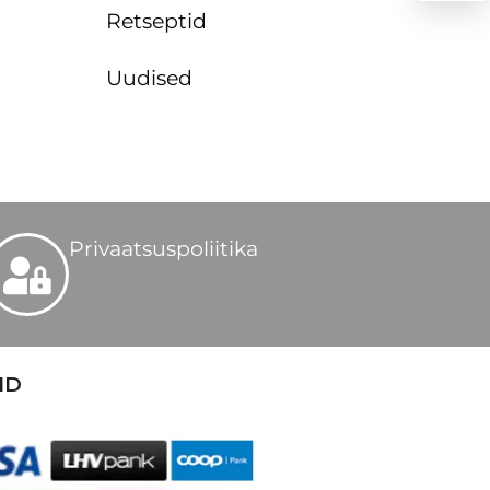
Retseptid
Uudised
Privaatsuspoliitika
ID