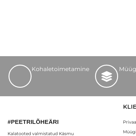
Kohaletoimetamine
Müüg
KLI
#PEETRILÕHEÄRI
Privaa
Müügi
Kalatooted valmistatud Käsmu