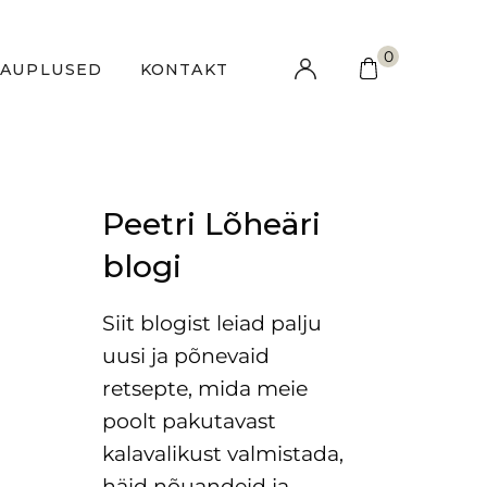
0
KAUPLUSED
KONTAKT
Peetri Lõheäri
blogi
Siit blogist leiad palju
uusi ja põnevaid
retsepte, mida meie
poolt pakutavast
kalavalikust valmistada,
häid nõuandeid ja