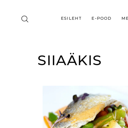
ESILEHT
E-POOD
ME
SIIAÄKIS