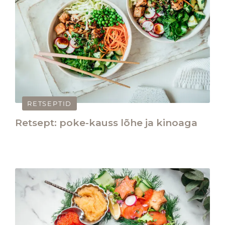
RETSEPTID
Retsept: poke-kauss lõhe ja kinoaga