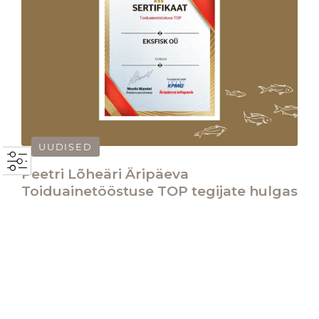
UUDISED
Peetri Lõheäri Äripäeva
Toiduainetööstuse TOP tegijate hulgas