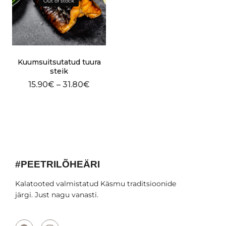
Out of stock
Kuumsuitsutatud tuura
steik
15.90
€
–
31.80
€
#PEETRILÕHEÄRI
Kalatooted valmistatud Käsmu traditsioonide
järgi. Just nagu vanasti.