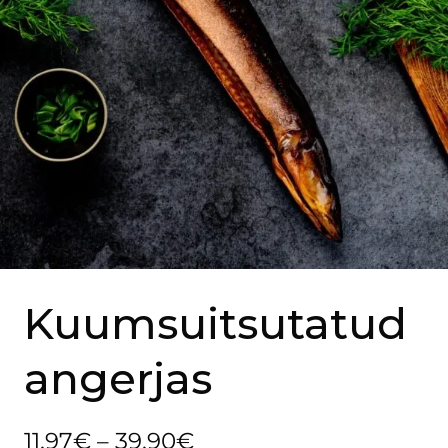
Kuumsuitsutatud
angerjas
11.97
€
–
39.90
€