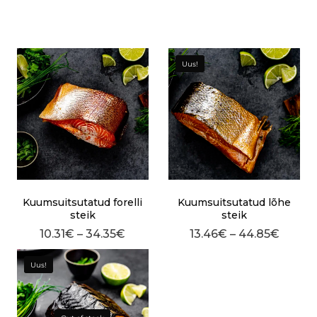
Uus!
Kuumsuitsutatud forelli
Kuumsuitsutatud lõhe
steik
steik
10.31
€
–
34.35
€
13.46
€
–
44.85
€
Uus!