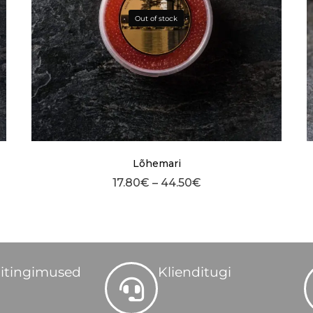
Out of stock
Lõhemari
17.80
€
–
44.50
€
itingimused
Klienditugi