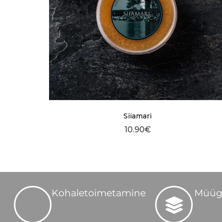
Siiamari
10.90
€
Kohaletoimetamine
Müüg