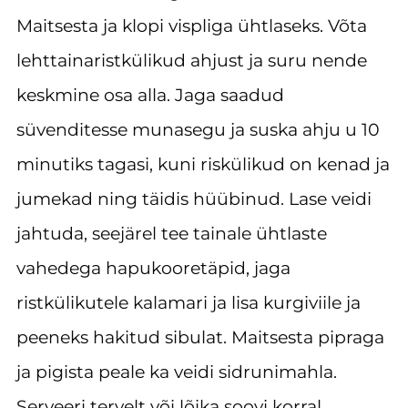
Maitsesta ja klopi vispliga ühtlaseks. Võta
lehttainaristkülikud ahjust ja suru nende
keskmine osa alla. Jaga saadud
süvenditesse munasegu ja suska ahju u 10
minutiks tagasi, kuni riskülikud on kenad ja
jumekad ning täidis hüübinud. Lase veidi
jahtuda, seejärel tee tainale ühtlaste
vahedega hapukooretäpid, jaga
ristkülikutele kalamari ja lisa kurgiviile ja
peeneks hakitud sibulat. Maitsesta pipraga
ja pigista peale ka veidi sidrunimahla.
Serveeri tervelt või lõika soovi korral