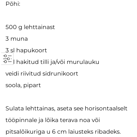
Põhi:
500 g lehttainast
3 muna
3 sl hapukoort
2 sl hakitud tilli ja/või murulauku
veidi riivitud sidrunikoort
soola, pipart
Sulata lehttainas, aseta see horisontaalselt
tööpinnale ja lõika terava noa või
pitsalõikuriga u 6 cm laiusteks ribadeks.