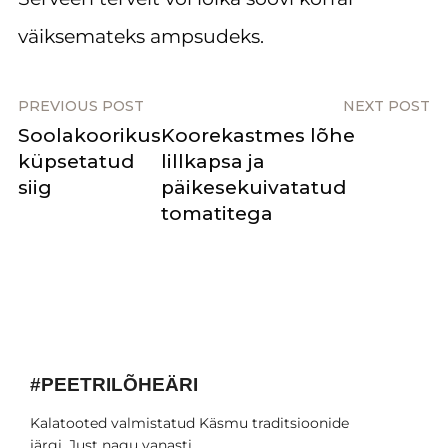
väiksemateks ampsudeks.
PREVIOUS POST
NEXT POST
Soolakoorikus
Koorekastmes lõhe
küpsetatud
lillkapsa ja
siig
päikesekuivatatud
tomatitega
#PEETRILÕHEÄRI
Kalatooted valmistatud Käsmu traditsioonide
järgi. Just nagu vanasti.