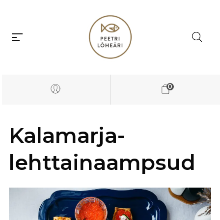
0
Kalamarja-
lehttainaampsud