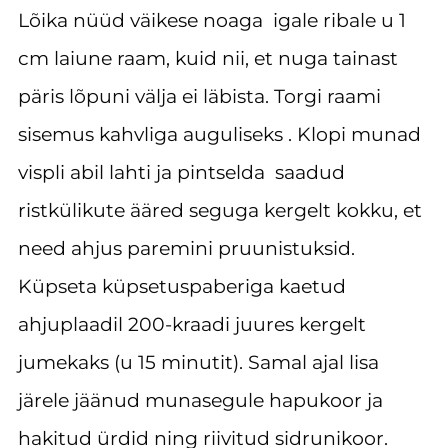
Lõika nüüd väikese noaga igale ribale u 1
cm laiune raam, kuid nii, et nuga tainast
päris lõpuni välja ei läbista. Torgi raami
sisemus kahvliga auguliseks . Klopi munad
vispli abil lahti ja pintselda saadud
ristkülikute ääred seguga kergelt kokku, et
need ahjus paremini pruunistuksid.
Küpseta küpsetuspaberiga kaetud
ahjuplaadil 200-kraadi juures kergelt
jumekaks (u 15 minutit). Samal ajal lisa
järele jäänud munasegule hapukoor ja
hakitud ürdid ning riivitud sidrunikoor.