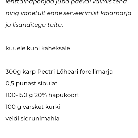
lehttainapõhjad juba päeval valmis teha
ning vahetult enne serveerimist kalamarja
ja lisanditega täita.
kuuele kuni kaheksale
300g karp Peetri Lõheäri forellimarja
0,5 punast sibulat
100-150 g 20% hapukoort
100 g värsket kurki
veidi sidrunimahla