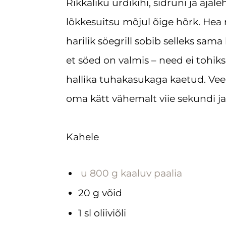
Rikkaliku ürdikihi, sidruni ja aj
lõkkesuitsu mõjul õige hõrk. Hea 
harilik söegrill sobib selleks sama
et söed on valmis – need ei tohik
hallika tuhakasukaga kaetud. Ve
oma kätt vähemalt viie sekundi j
Kahele
u 800 g kaaluv paalia
20 g võid
1 sl oliiviõli