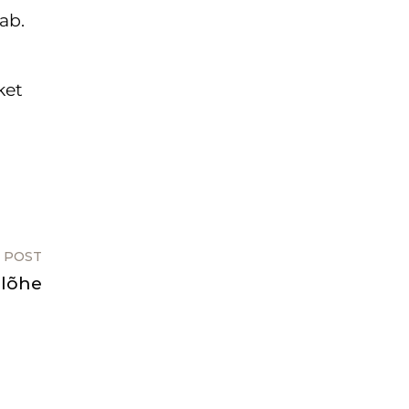
ab.
ket
 POST
 lõhe