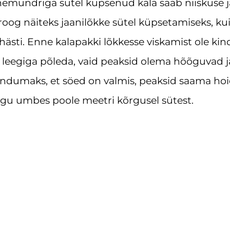
alehemundriga sütel küpsenud kala saab niiskuse j
roog näiteks jaanilõkke sütel küpsetamiseks, ku
 hästi. Enne kalapakki lõkkesse viskamist ole kind
s leegiga põleda, vaid peaksid olema hõõguvad j
endumaks, et söed on valmis, peaksid saama ho
agu umbes poole meetri kõrgusel sütest.