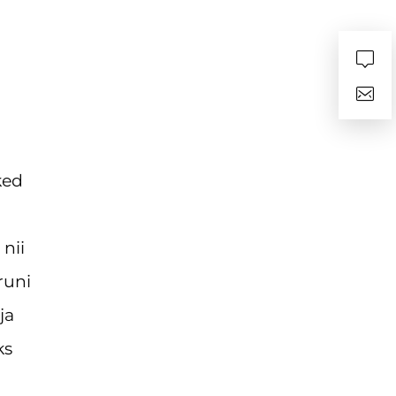
ked
 nii
runi
ja
ks