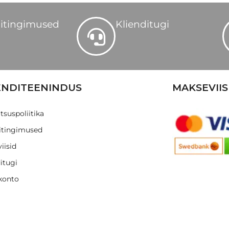
itingimused
Klienditugi
ENDITEENINDUS
MAKSEVIIS
tsuspoliitika
tingimused
iisid
itugi
konto