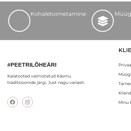
Kohaletoimetamine
Müüg
KLI
#PEETRILÕHEÄRI
Privaa
Müügi
Kalatooted valmistatud Käsmu
traditsioonide järgi. Just nagu vanasti.
Tarnev
Kliend
Minu 