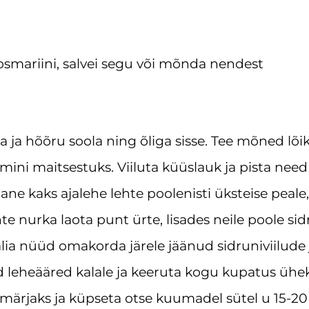
 rosmariini, salvei segu või mõnda nendest
 ja hõõru soola ning õliga sisse. Tee mõned lõi
mini maitsestuks. Viiluta küüslauk ja pista need
ne kaks ajalehe lehte poolenisti üksteise peale,
e nurka laota punt ürte, lisades neile poole sid
aalia nüüd omakorda järele jäänud sidruniviilude 
d leheääred kalale ja keeruta kogu kupatus ühe
 märjaks ja küpseta otse kuumadel sütel u 15-20