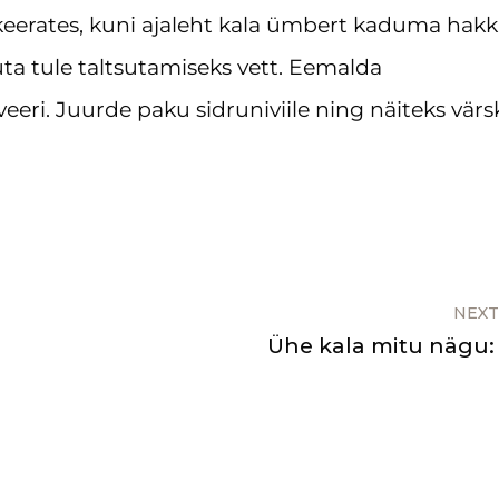
 keerates, kuni ajaleht kala ümbert kaduma hakk
uta tule taltsutamiseks vett. Eemalda
eeri. Juurde paku sidruniviile ning näiteks värs
NEXT
Ühe kala mitu nägu: