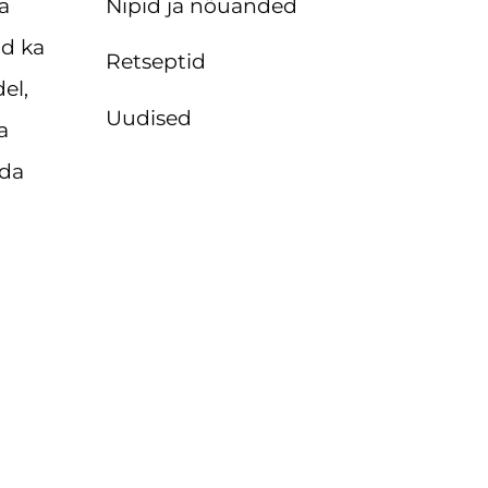
Nipid ja nõuanded
a
id ka
Retseptid
el,
Uudised
a
ida