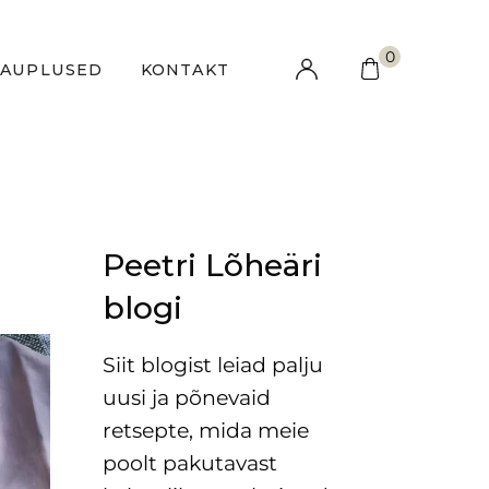
0
KAUPLUSED
KONTAKT
Peetri Lõheäri
blogi
Siit blogist leiad palju
uusi ja põnevaid
retsepte, mida meie
poolt pakutavast