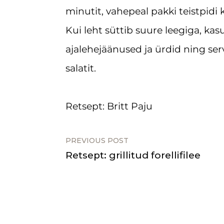
minutit, vahepeal pakki teistpidi
Kui leht süttib suure leegiga, kas
ajalehejäänused ja ürdid ning serv
salatit.
Retsept: Britt Paju
PREVIOUS POST
Retsept: grillitud forellifilee