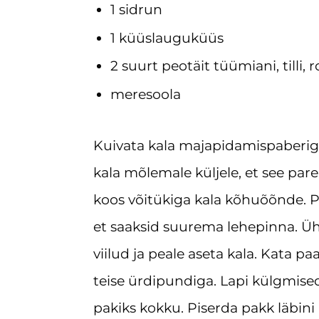
1 sidrun
1 küüslauguküüs
2 suurt peotäit tüümiani, tilli,
meresoola
Kuivata kala majapidamispaberiga
kala mõlemale küljele, et see pare
koos võitükiga kala kõhuõõnde. Pa
et saaksid suurema lehepinna. Üht
viilud ja peale aseta kala. Kata p
teise ürdipundiga. Lapi külgmise
pakiks kokku. Piserda pakk läbini