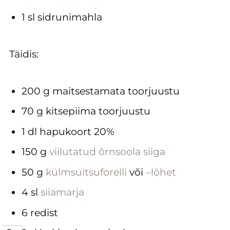
1 sl sidrunimahla
Täidis:
200 g maitsestamata toorjuustu
70 g kitsepiima toorjuustu
1 dl hapukoort 20%
150 g
viilutatud õrnsoola siiga
50 g
külmsuitsuforelli
või
–lõhet
4 sl
siiamarja
6 redist