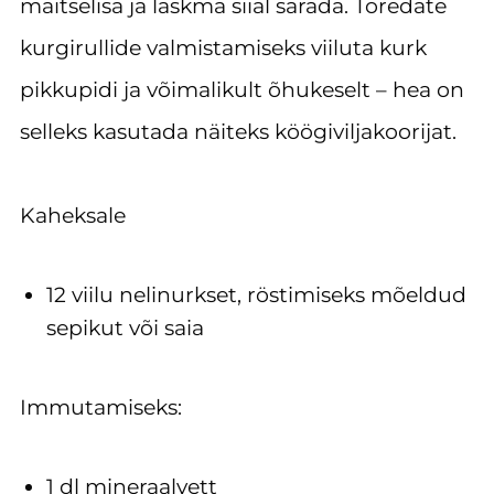
maitselisa ja laskma siial särada. Toredate
kurgirullide valmistamiseks viiluta kurk
pikkupidi ja võimalikult õhukeselt – hea on
selleks kasutada näiteks köögiviljakoorijat.
Kaheksale
12 viilu nelinurkset, röstimiseks mõeldud
sepikut või saia
Immutamiseks:
1 dl mineraalvett