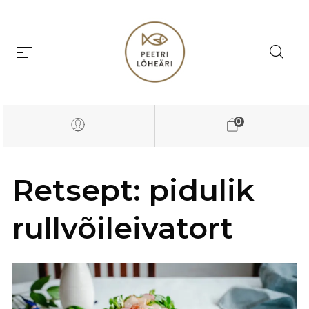
0
Retsept: pidulik
rullvõileivatort