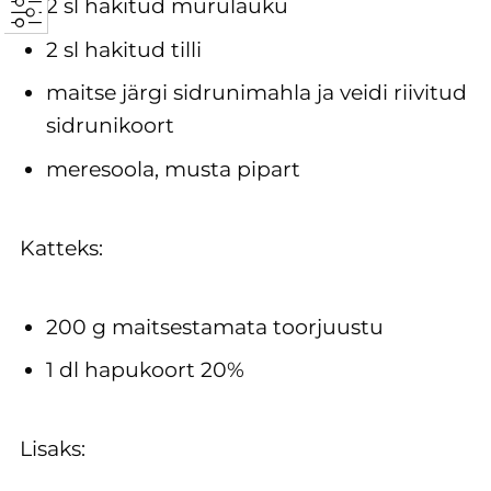
2 sl hakitud murulauku
2 sl hakitud tilli
maitse järgi sidrunimahla ja veidi riivitud
sidrunikoort
meresoola, musta pipart
Katteks:
200 g maitsestamata toorjuustu
1 dl hapukoort 20%
Lisaks: