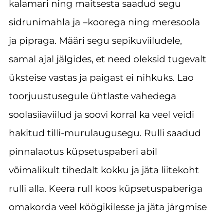
kalamari ning maitsesta saadud segu
sidrunimahla ja –koorega ning meresoola
ja pipraga. Määri segu sepikuviiludele,
samal ajal jälgides, et need oleksid tugevalt
üksteise vastas ja paigast ei nihkuks. Lao
toorjuustusegule ühtlaste vahedega
soolasiiaviilud ja soovi korral ka veel veidi
hakitud tilli-murulaugusegu. Rulli saadud
pinnalaotus küpsetuspaberi abil
võimalikult tihedalt kokku ja jäta liitekoht
rulli alla. Keera rull koos küpsetuspaberiga
omakorda veel köögikilesse ja jäta järgmise