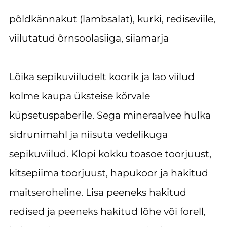
põldkännakut (lambsalat), kurki, rediseviile,
viilutatud õrnsoolasiiga, siiamarja
Lõika sepikuviiludelt koorik ja lao viilud
kolme kaupa üksteise kõrvale
küpsetuspaberile. Sega mineraalvee hulka
sidrunimahl ja niisuta vedelikuga
sepikuviilud. Klopi kokku toasoe toorjuust,
kitsepiima toorjuust, hapukoor ja hakitud
maitseroheline. Lisa peeneks hakitud
redised ja peeneks hakitud lõhe või forell,