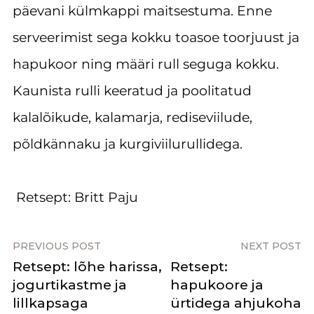
päevani külmkappi maitsestuma. Enne
serveerimist sega kokku toasoe toorjuust ja
hapukoor ning määri rull seguga kokku.
Kaunista rulli keeratud ja poolitatud
kalalõikude, kalamarja, rediseviilude,
põldkännaku ja kurgiviilurullidega.
Retsept: Britt Paju
PREVIOUS POST
NEXT POST
Retsept: lõhe harissa,
Retsept:
jogurtikastme ja
hapukoore ja
lillkapsaga
ürtidega ahjukoha