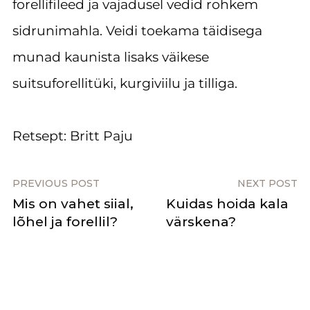
forellifileed ja vajadusel vedid rohkem
sidrunimahla. Veidi toekama täidisega
munad kaunista lisaks väikese
suitsuforellitüki, kurgiviilu ja tilliga.
Retsept: Britt Paju
PREVIOUS POST
NEXT POST
Mis on vahet siial,
Kuidas hoida kala
lõhel ja forellil?
värskena?