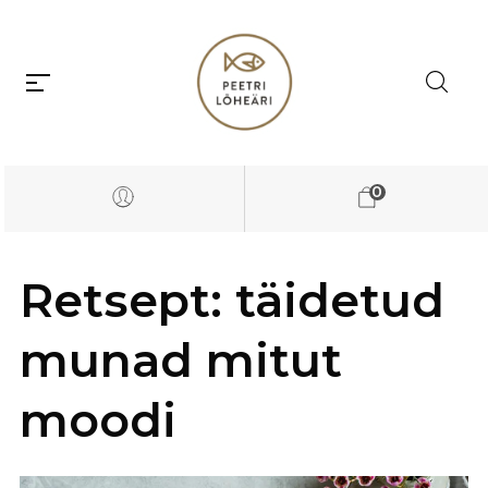
0
Retsept: täidetud
munad mitut
moodi