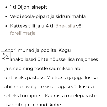
1 tl Dijoni sinepit
Veidi soola-pipart ja sidrunimahla
Katteks tilli ja u 4 tl
lõhe-
,
siia
või
forellimarja
Koori munad ja poolita. Kogu
munakollased ühte nõusse, lisa majonees
ja sinep ning töötle saumikseri abil
ühtlaseks pastaks. Maitsesta ja jaga lusika
abil munavalgete sisse tagasi või kasuta
selleks tordipritsi. Kaunista meelepäraste
lisanditega ja naudi kohe.