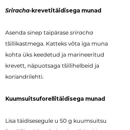
Sriracha
-krevetitäidisega munad
Asenda sinep taipärase
sriracha
tšillikastmega.
Katteks võta iga muna
kohta üks keedetud ja marineeritud
krevett, näpuotsaga tšillihelbeid ja
koriandrilehti.
Kuumsuitsuforellitäidisega munad
Lisa täidisesegule u 50 g kuumsuitsu