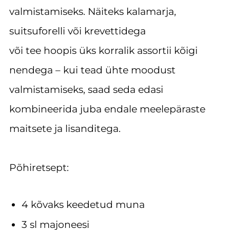
valmistamiseks. Näiteks kalamarja,
suitsuforelli või krevettidega
või tee hoopis üks korralik assortii kõigi
nendega – kui tead ühte moodust
valmistamiseks, saad seda edasi
kombineerida juba endale meelepäraste
maitsete ja lisanditega.
Põhiretsept:
4 kõvaks keedetud muna
3 sl majoneesi