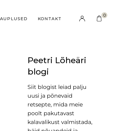
0
KAUPLUSED
KONTAKT
Peetri Lõheäri
blogi
Siit blogist leiad palju
uusi ja põnevaid
retsepte, mida meie
poolt pakutavast
kalavalikust valmistada,
häid nõuandeid ja