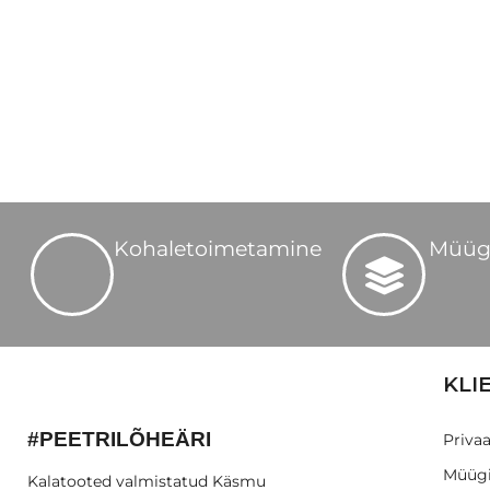
Kohaletoimetamine
Müüg
KLI
#PEETRILÕHEÄRI
Privaa
Müügi
Kalatooted valmistatud Käsmu