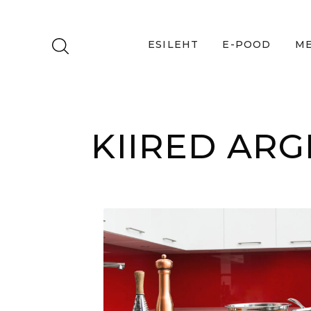
ESILEHT
E-POOD
ME
KIIRED AR