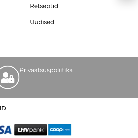
Retseptid
Uudised
Privaatsuspoliitika
ID