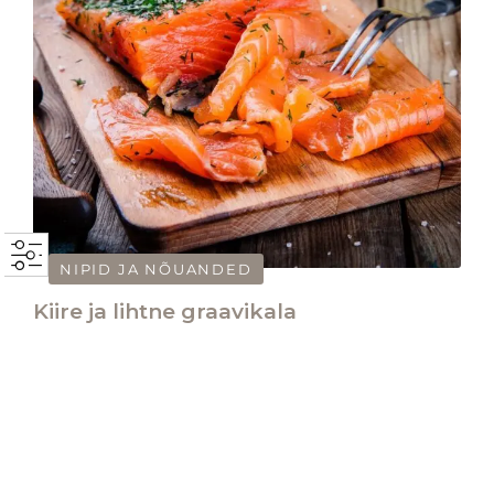
NIPID JA NÕUANDED
Kiire ja lihtne graavikala