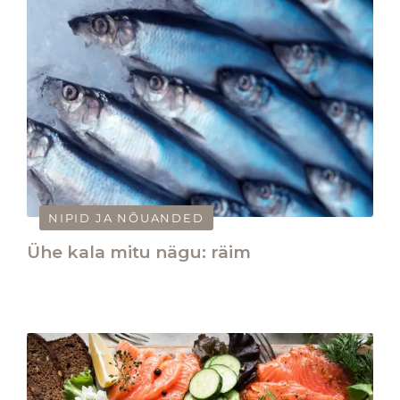
NIPID JA NÕUANDED
Ühe kala mitu nägu: räim