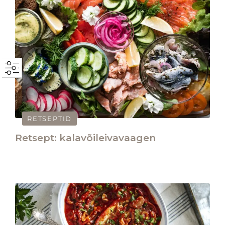
RETSEPTID
Retsept: kalavõileivavaagen