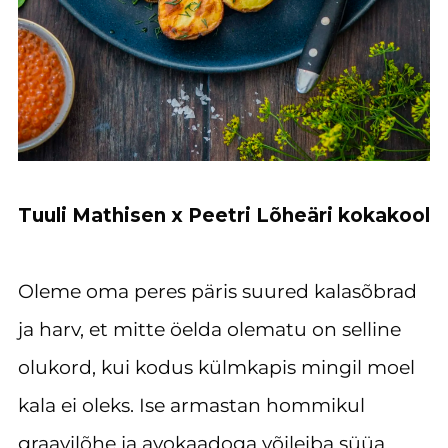
Tuuli Mathisen x Peetri Lõheäri kokakool
Oleme oma peres päris suured kalasõbrad
ja harv, et mitte öelda olematu on selline
olukord, kui kodus külmkapis mingil moel
kala ei oleks. Ise armastan hommikul
graavilõhe ja avokaadoga võileiba süüa.