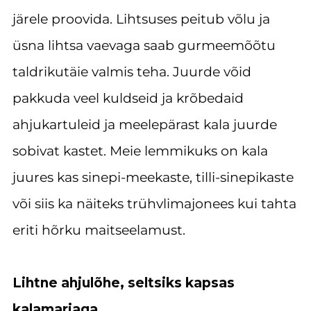
järele proovida. Lihtsuses peitub võlu ja
üsna lihtsa vaevaga saab gurmeemõõtu
taldrikutäie valmis teha. Juurde võid
pakkuda veel kuldseid ja krõbedaid
ahjukartuleid ja meelepärast kala juurde
sobivat kastet. Meie lemmikuks on kala
juures kas sinepi-meekaste, tilli-sinepikaste
või siis ka näiteks trühvlimajonees kui tahta
eriti hõrku maitseelamust.
Lihtne ahjulõhe, seltsiks kapsas
kalamarjaga