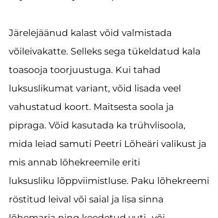
Järelejäänud kalast võid valmistada
võileivakatte. Selleks sega tükeldatud kala
toasooja toorjuustuga. Kui tahad
luksuslikumat variant, võid lisada veel
vahustatud koort. Maitsesta soola ja
pipraga. Võid kasutada ka trühvlisoola,
mida leiad samuti Peetri Lõheäri valikust ja
mis annab lõhekreemile eriti
luksusliku lõppviimistluse. Paku lõhekreemi
röstitud leival või saial ja lisa sinna
lõhemarja ning keedetud vuti- või