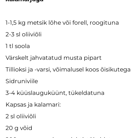
1-1,5 kg metsik lõhe või forell, roogituna
2-3 sl oliiviõli
1 tl soola
Värskelt jahvatatud musta pipart
Tillioksi ja -varsi, võimalusel koos õisikutega
Sidruniviile
3-4 küüslauguküünt, tükeldatuna
Kapsas ja kalamari:
2 sl oliiviõli
20 g võid