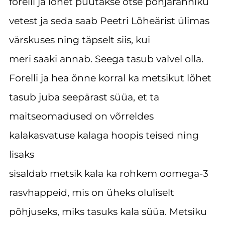
forelli ja lõhet püütakse otse põhjaranniku
vetest ja seda saab Peetri Lõheärist ülimas
värskuses ning täpselt siis, kui
meri saaki annab. Seega tasub valvel olla.
Forelli ja hea õnne korral ka metsikut lõhet
tasub juba seepärast süüa, et ta
maitseomadused on võrreldes
kalakasvatuse kalaga hoopis teised ning
lisaks
sisaldab metsik kala ka rohkem oomega-3
rasvhappeid, mis on üheks oluliselt
põhjuseks, miks tasuks kala süüa. Metsiku