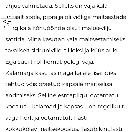
ahjus valmistada. Selleks on vaja kala
lihtsalt soola, pipra ja oliiviõliga maitsestada
ning kala kõhuõõnde pisut maitsevilju
sättida. Mina kasutan kala maitsestamiseks
tavaliselt sidruniviile, tillioksi ja küüslauku.
Ega suurt rohkemat polegi vaja.
Kalamarja kasutasin aga kalale lisandiks
tehtud võis praetud kapsale maitselisa
andmiseks. Selline esmapilgul ootamatu
kooslus – kalamari ja kapsas – on tegelikult
väga hõrk ja ootamatult hästi
kokkukõlav maitsekooslus. Tasub kindlasti