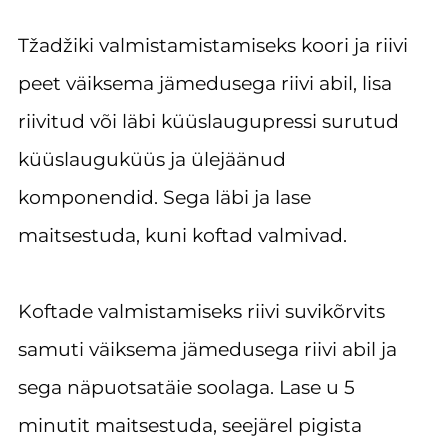
Tžadžiki valmistamistamiseks koori ja riivi
peet väiksema jämedusega riivi abil, lisa
riivitud või läbi küüslaugupressi surutud
küüslauguküüs ja ülejäänud
komponendid. Sega läbi ja lase
maitsestuda, kuni koftad valmivad.
Koftade valmistamiseks riivi suvikõrvits
samuti väiksema jämedusega riivi abil ja
sega näpuotsatäie soolaga. Lase u 5
minutit maitsestuda, seejärel pigista