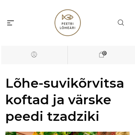
0
Lõhe-suvikõrvitsa
koftad ja värske
peedi tzadziki