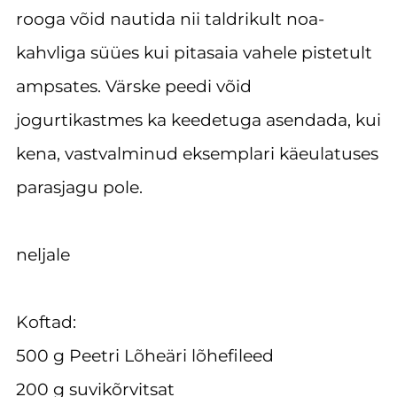
rooga võid nautida nii taldrikult noa-
kahvliga süües kui pitasaia vahele pistetult
ampsates. Värske peedi võid
jogurtikastmes ka keedetuga asendada, kui
kena, vastvalminud eksemplari käeulatuses
parasjagu pole.
neljale
Koftad:
500 g Peetri Lõheäri lõhefileed
200 g suvikõrvitsat