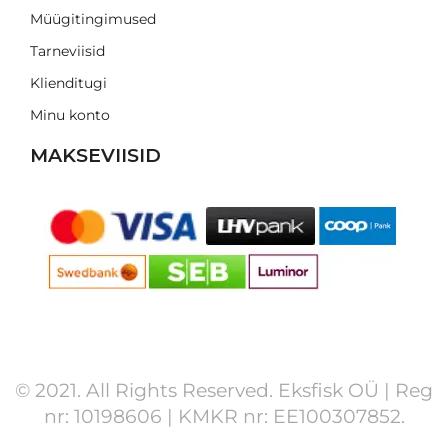
Müügitingimused
Tarneviisid
Klienditugi
Minu konto
MAKSEVIISID
© 2021. All Rights Reserved. Eksfisk OÜ | Reg
nr: 10198606 | KMKR nr: EE100307852.