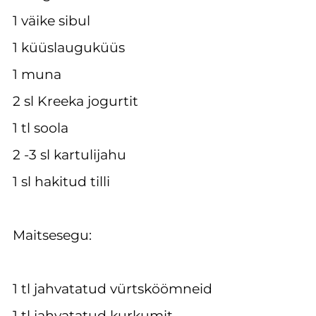
1 väike sibul
1 küüslauguküüs
1 muna
2 sl Kreeka jogurtit
1 tl soola
2 -3 sl kartulijahu
1 sl hakitud tilli
Maitsesegu:
1 tl jahvatatud vürtsköömneid
1 tl jahvatatud kurkumit