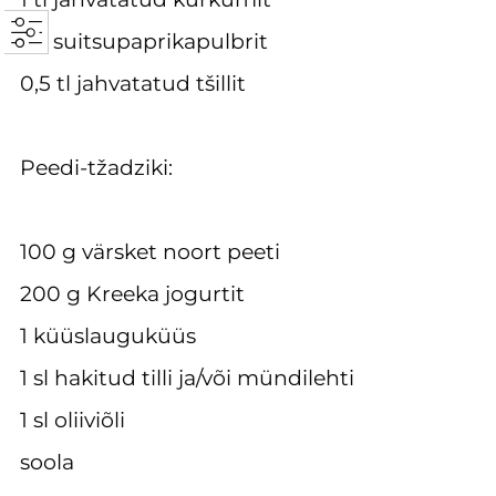
1 tl suitsupaprikapulbrit
0,5 tl jahvatatud tšillit
Peedi-tžadziki:
100 g värsket noort peeti
200 g Kreeka jogurtit
1 küüslauguküüs
1 sl hakitud tilli ja/või mündilehti
1 sl oliiviõli
soola