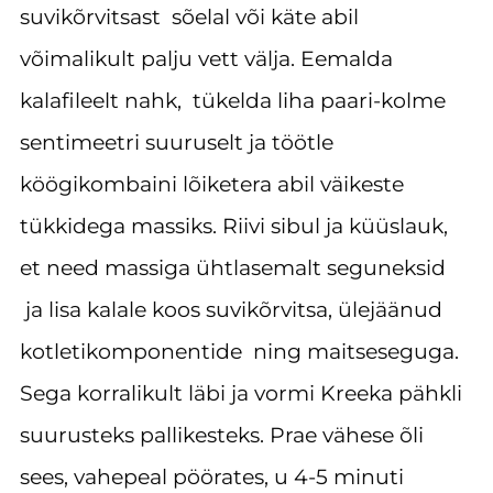
suvikõrvitsast sõelal või käte abil
võimalikult palju vett välja. Eemalda
kalafileelt nahk, tükelda liha paari-kolme
sentimeetri suuruselt ja töötle
köögikombaini lõiketera abil väikeste
tükkidega massiks. Riivi sibul ja küüslauk,
et need massiga ühtlasemalt seguneksid
ja lisa kalale koos suvikõrvitsa, ülejäänud
kotletikomponentide ning maitseseguga.
Sega korralikult läbi ja vormi Kreeka pähkli
suurusteks pallikesteks. Prae vähese õli
sees, vahepeal pöörates, u 4-5 minuti