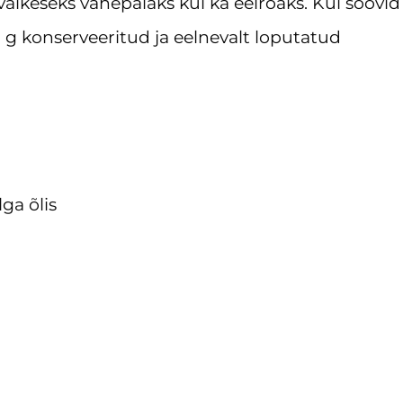
i väikeseks vahepalaks kui ka eelroaks. Kui soovi
 g konserveeritud ja eelnevalt loputatud
ga õlis