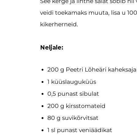
See kerge ja lihtne salat sobib ni
veidi toekamaks muuta, lisa u 100
kikerherneid.
Neljale:
200 g Peetri Lõheäri kaheksajal
1 küüslauguküüs
0,5 punast sibulat
200 g kirsstomateid
80 g suvikõrvitsat
1 sl punast veniäädikat