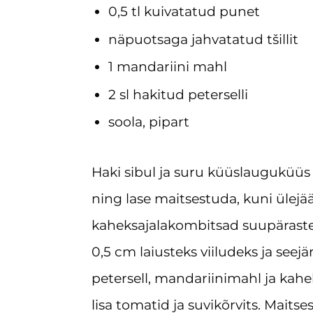
0,5 tl kuivatatud punet
näpuotsaga jahvatatud tšillit
1 mandariini mahl
2 sl hakitud peterselli
soola, pipart
Haki sibul ja suru küüslauguküüs 
ning lase maitsestuda, kuni ülej
kaheksajalakombitsad suupärastek
0,5 cm laiusteks viiludeks ja seejär
petersell, mandariinimahl ja kahe
lisa tomatid ja suvikõrvits. Maits