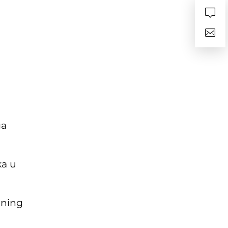
ga
ka u
 ning