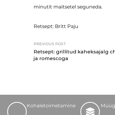
minutit maitsetel seguneda.
Retsept: Britt Paju
PREVIOUS POST
Retsept: grillitud kaheksajalg c
ja romescoga
Kohaletoimetamine
Müüg