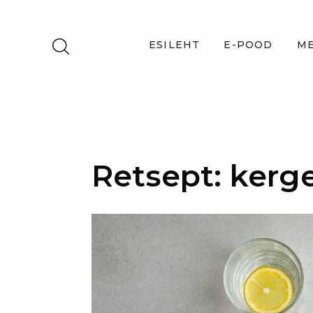
ESILEHT
E-POOD
ME
Retsept: kerg