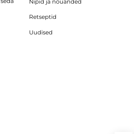
d seda
Nipid ja nõuanded
Retseptid
Uudised