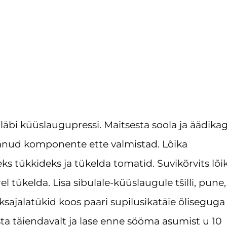
läbi küüslaugupressi. Maitsesta soola ja äädika
äänud komponente ette valmistad. Lõika
s tükkideks ja tükelda tomatid. Suvikõrvits lõi
el tükelda. Lisa sibulale-küüslaugule tšilli, pune,
ksajalatükid koos paari supilusikatäie õliseguga
esta täiendavalt ja lase enne sööma asumist u 10