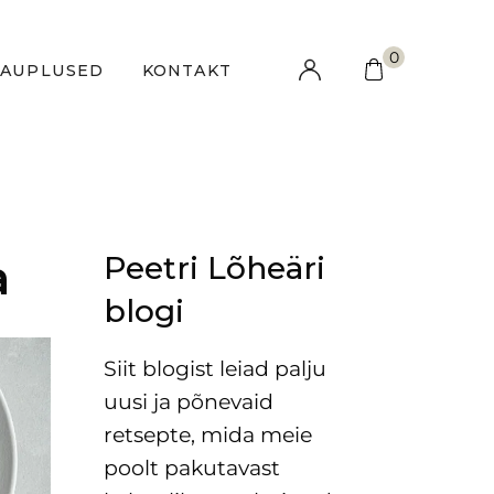
0
KAUPLUSED
KONTAKT
Peetri Lõheäri
a
blogi
Siit blogist leiad palju
uusi ja põnevaid
retsepte, mida meie
poolt pakutavast