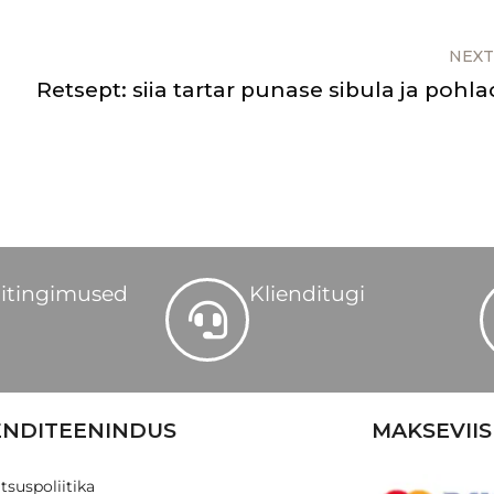
NEXT
Retsept: siia tartar punase sibula ja pohl
itingimused
Klienditugi
ENDITEENINDUS
MAKSEVIIS
tsuspoliitika