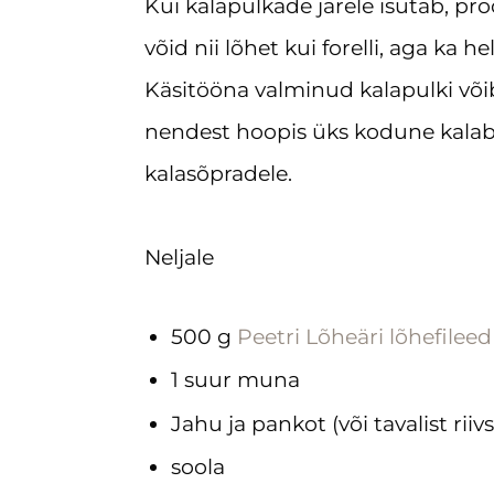
Kui kalapulkade järele isutab, pr
võid nii lõhet kui forelli, aga k
Käsitööna valminud kalapulki võ
nendest hoopis üks kodune kalabu
kalasõpradele.
Neljale
500 g
Peetri Lõheäri lõhefileed
1 suur muna
Jahu ja pankot (või tavalist rii
soola