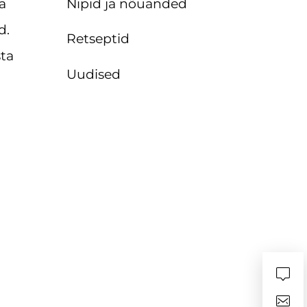
Nipid ja nõuanded
a
d.
Retseptid
sta
Uudised