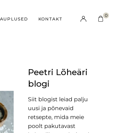
0
KAUPLUSED
KONTAKT
Peetri Lõheäri
blogi
Siit blogist leiad palju
uusi ja põnevaid
retsepte, mida meie
poolt pakutavast