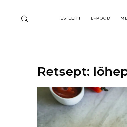
ESILEHT
E-POOD
ME
Retsept: lõhe