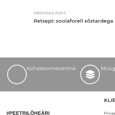
PREVIOUS POST
Retsept: soolaforell sõstardega
Kohaletoimetamine
Müüg
KLI
#PEETRILÕHEÄRI
Privaa