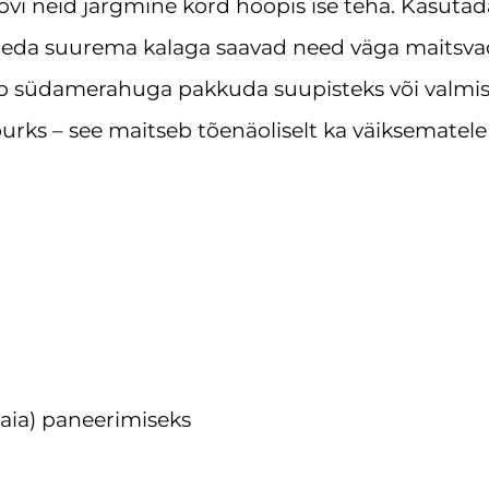
oovi neid järgmine kord hoopis ise teha. Kasutad
a heleda suurema kalaga saavad need väga maitsva
ib südamerahuga pakkuda suupisteks või valmi
rks – see maitseb tõenäoliselt ka väiksematele
vsaia) paneerimiseks