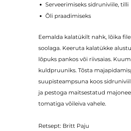
Serveerimiseks sidruniviile, tilli
Õli praadimiseks
Eemalda kalatükilt nahk, lõika fi
soolaga. Keeruta kalatükke alustu
lõpuks pankos või riivsaias. Kuumu
kuldpruuniks. Tõsta majapidamisp
suupisteampsuna koos sidruniviil
ja pestoga maitsestatud majoneesi
tomatiga võileiva vahele.
Retsept: Britt Paju