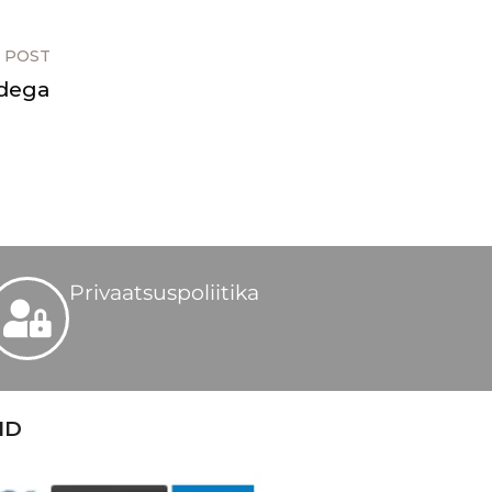
 POST
adega
Privaatsuspoliitika
ID