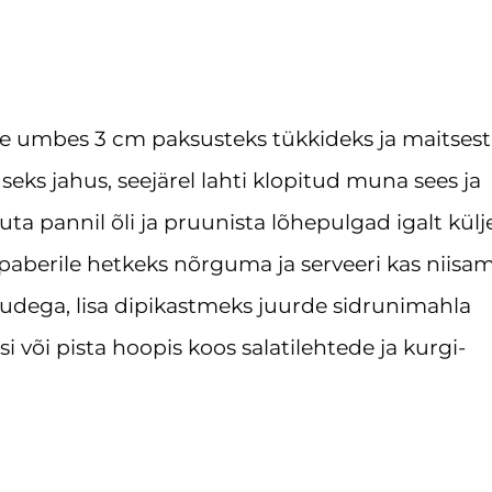
lee umbes 3 cm paksusteks tükkideks ja maitses
seks jahus, seejärel lahti klopitud muna sees ja
ta pannil õli ja pruunista lõhepulgad igalt külje
aberile hetkeks nõrguma ja serveeri kas niisa
udega, lisa dipikastmeks juurde sidrunimahla
 või pista hoopis koos salatilehtede ja kurgi-