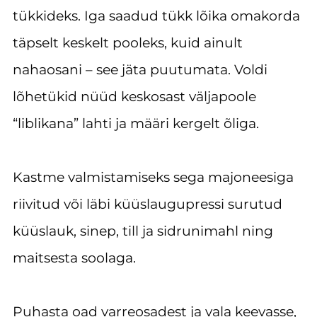
tükkideks. Iga saadud tükk lõika omakorda
täpselt keskelt pooleks, kuid ainult
nahaosani – see jäta puutumata. Voldi
lõhetükid nüüd keskosast väljapoole
“liblikana” lahti ja määri kergelt õliga.
Kastme valmistamiseks sega majoneesiga
riivitud või läbi küüslaugupressi surutud
küüslauk, sinep, till ja sidrunimahl ning
maitsesta soolaga.
Puhasta oad varreosadest ja vala keevasse,