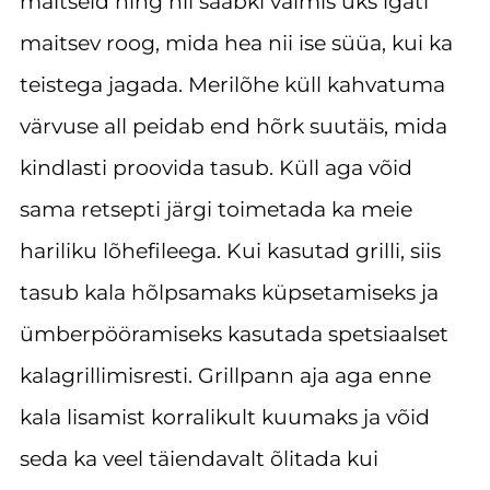
maitseid ning nii saabki valmis üks igati
maitsev roog, mida hea nii ise süüa, kui ka
teistega jagada. Merilõhe küll kahvatuma
värvuse all peidab end hõrk suutäis, mida
kindlasti proovida tasub. Küll aga võid
sama retsepti järgi toimetada ka meie
hariliku lõhefileega. Kui kasutad grilli, siis
tasub kala hõlpsamaks küpsetamiseks ja
ümberpööramiseks kasutada spetsiaalset
kalagrillimisresti. Grillpann aja aga enne
kala lisamist korralikult kuumaks ja võid
seda ka veel täiendavalt õlitada kui