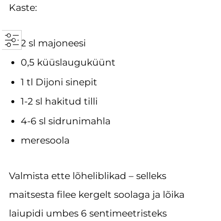
Kaste:
2 sl majoneesi
0,5 küüslauguküünt
1 tl Dijoni sinepit
1-2 sl hakitud tilli
4-6 sl sidrunimahla
meresoola
Valmista ette lõheliblikad – selleks
maitsesta filee kergelt soolaga ja lõika
laiupidi umbes 6 sentimeetristeks