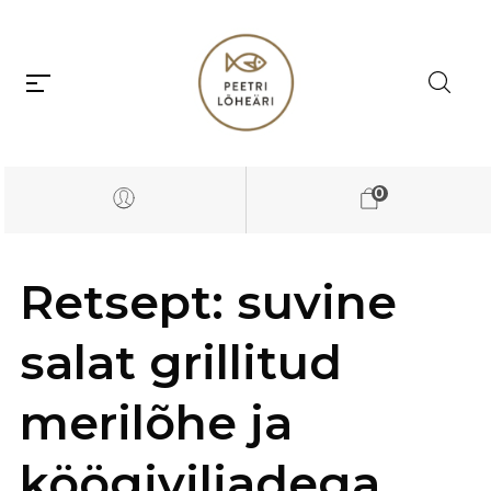
0
Retsept: suvine
salat grillitud
merilõhe ja
köögiviljadega