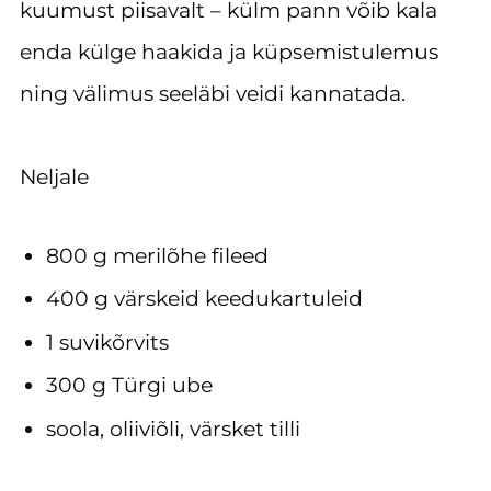
kuumust piisavalt – külm pann võib kala
enda külge haakida ja küpsemistulemus
ning välimus seeläbi veidi kannatada.
Neljale
800 g merilõhe fileed
400 g värskeid keedukartuleid
1 suvikõrvits
300 g Türgi ube
soola, oliiviõli, värsket tilli