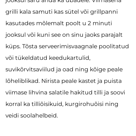
jooksul säru anda ka ubadele. Viimasena
grilli kala samuti kas sütel või grillpanni
kasutades mõlemalt poolt u 2 minuti
jooksul või kuni see on sinu jaoks parajalt
küps. Tõsta serveerimisvaagnale poolitatud
või tükeldatud keedukartulid,
suvikõrvitsaviilud ja oad ning kõige peale
lõheliblikad. Nirista peale kastet ja puista
viimase lihvina salatile hakitud tilli ja soovi
korral ka tilliõisikuid, kurgirohuõisi ning
veidi soolahelbeid.