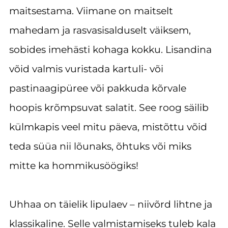
maitsestama. Viimane on maitselt
mahedam ja rasvasisalduselt väiksem,
sobides imehästi kohaga kokku. Lisandina
võid valmis vuristada kartuli- või
pastinaagipüree või pakkuda kõrvale
hoopis krõmpsuvat salatit. See roog säilib
külmkapis veel mitu päeva, mistõttu võid
teda süüa nii lõunaks, õhtuks või miks
mitte ka hommikusöögiks!
Uhhaa on täielik lipulaev – niivõrd lihtne ja
klassikaline. Selle valmistamiseks tuleb kala