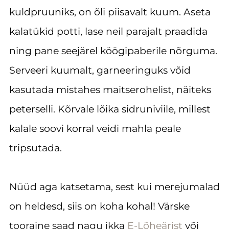
kuldpruuniks, on õli piisavalt kuum. Aseta
kalatükid potti, lase neil parajalt praadida
ning pane seejärel köögipaberile nõrguma.
Serveeri kuumalt, garneeringuks võid
kasutada mistahes maitserohelist, näiteks
peterselli. Kõrvale lõika sidruniviile, millest
kalale soovi korral veidi mahla peale
tripsutada.
Nüüd aga katsetama, sest kui merejumalad
on heldesd, siis on koha kohal! Värske
tooraine saad nagu ikka
E-Lõheärist
või